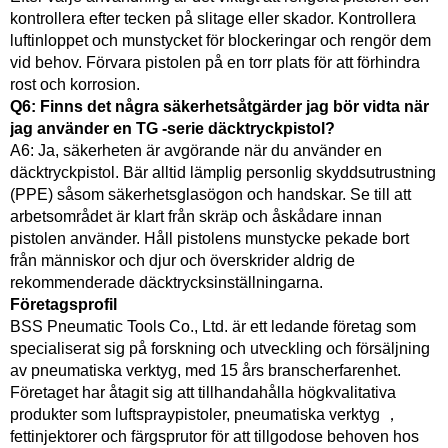
kontrollera efter tecken på slitage eller skador. Kontrollera
luftinloppet och munstycket för blockeringar och rengör dem
vid behov. Förvara pistolen på en torr plats för att förhindra
rost och korrosion.
Q6: Finns det några säkerhetsåtgärder jag bör vidta när
jag använder en TG -serie däcktryckpistol?
A6: Ja, säkerheten är avgörande när du använder en
däcktryckpistol. Bär alltid lämplig personlig skyddsutrustning
(PPE) såsom säkerhetsglasögon och handskar. Se till att
arbetsområdet är klart från skräp och åskådare innan
pistolen använder. Håll pistolens munstycke pekade bort
från människor och djur och överskrider aldrig de
rekommenderade däcktrycksinställningarna.
Företagsprofil
BSS Pneumatic Tools Co., Ltd. är ett ledande företag som
specialiserat sig på forskning och utveckling och försäljning
av pneumatiska verktyg, med 15 års branscherfarenhet.
Företaget har åtagit sig att tillhandahålla högkvalitativa
produkter som luftspraypistoler, pneumatiska verktyg ，
fettinjektorer och färgsprutor för att tillgodose behoven hos