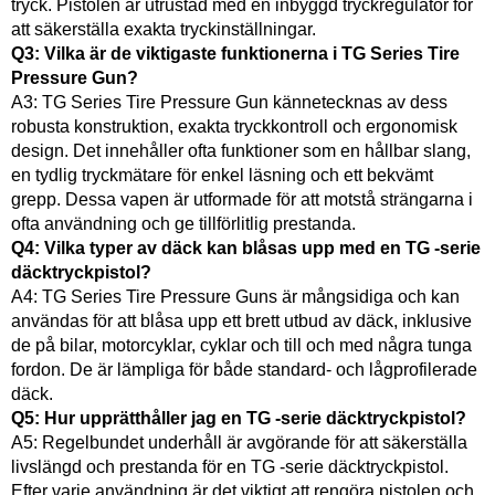
tryck. Pistolen är utrustad med en inbyggd tryckregulator för
att säkerställa exakta tryckinställningar.
Q3: Vilka är de viktigaste funktionerna i TG Series Tire
Pressure Gun?
A3: TG Series Tire Pressure Gun kännetecknas av dess
robusta konstruktion, exakta tryckkontroll och ergonomisk
design. Det innehåller ofta funktioner som en hållbar slang,
en tydlig tryckmätare för enkel läsning och ett bekvämt
grepp. Dessa vapen är utformade för att motstå strängarna i
ofta användning och ge tillförlitlig prestanda.
Q4: Vilka typer av däck kan blåsas upp med en TG -serie
däcktryckpistol?
A4: TG Series Tire Pressure Guns är mångsidiga och kan
användas för att blåsa upp ett brett utbud av däck, inklusive
de på bilar, motorcyklar, cyklar och till och med några tunga
fordon. De är lämpliga för både standard- och lågprofilerade
däck.
Q5: Hur upprätthåller jag en TG -serie däcktryckpistol?
A5: Regelbundet underhåll är avgörande för att säkerställa
livslängd och prestanda för en TG -serie däcktryckpistol.
Efter varje användning är det viktigt att rengöra pistolen och