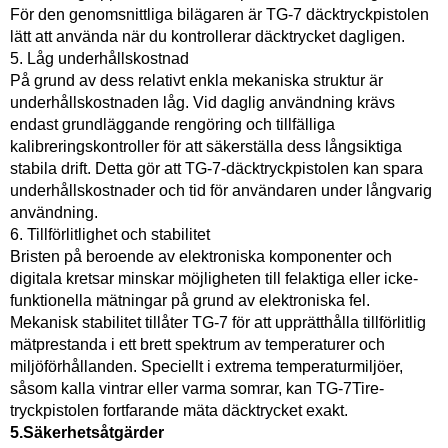
För den genomsnittliga bilägaren är TG-7 däcktryckpistolen
lätt att använda när du kontrollerar däcktrycket dagligen.
5. Låg underhållskostnad
På grund av dess relativt enkla mekaniska struktur är
underhållskostnaden låg. Vid daglig användning krävs
endast grundläggande rengöring och tillfälliga
kalibreringskontroller för att säkerställa dess långsiktiga
stabila drift. Detta gör att TG-7-däcktryckpistolen kan spara
underhållskostnader och tid för användaren under långvarig
användning.
6. Tillförlitlighet och stabilitet
Bristen på beroende av elektroniska komponenter och
digitala kretsar minskar möjligheten till felaktiga eller icke-
funktionella mätningar på grund av elektroniska fel.
Mekanisk stabilitet tillåter TG-7 för att upprätthålla tillförlitlig
mätprestanda i ett brett spektrum av temperaturer och
miljöförhållanden. Speciellt i extrema temperaturmiljöer,
såsom kalla vintrar eller varma somrar, kan TG-7Tire-
tryckpistolen fortfarande mäta däcktrycket exakt.
5.Säkerhetsåtgärder