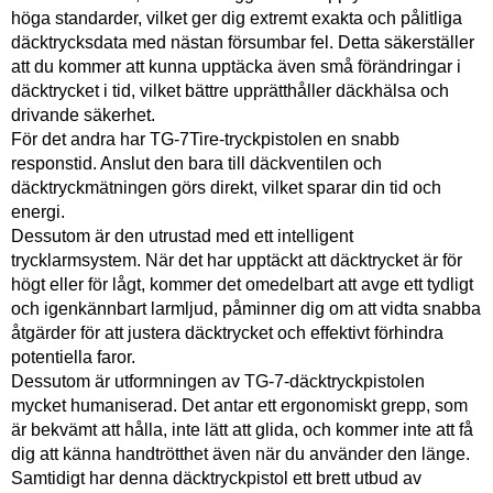
höga standarder, vilket ger dig extremt exakta och pålitliga
däcktrycksdata med nästan försumbar fel. Detta säkerställer
att du kommer att kunna upptäcka även små förändringar i
däcktrycket i tid, vilket bättre upprätthåller däckhälsa och
drivande säkerhet.
För det andra har TG-7Tire-tryckpistolen en snabb
responstid. Anslut den bara till däckventilen och
däcktryckmätningen görs direkt, vilket sparar din tid och
energi.
Dessutom är den utrustad med ett intelligent
trycklarmsystem. När det har upptäckt att däcktrycket är för
högt eller för lågt, kommer det omedelbart att avge ett tydligt
och igenkännbart larmljud, påminner dig om att vidta snabba
åtgärder för att justera däcktrycket och effektivt förhindra
potentiella faror.
Dessutom är utformningen av TG-7-däcktryckpistolen
mycket humaniserad. Det antar ett ergonomiskt grepp, som
är bekvämt att hålla, inte lätt att glida, och kommer inte att få
dig att känna handtrötthet även när du använder den länge.
Samtidigt har denna däcktryckpistol ett brett utbud av