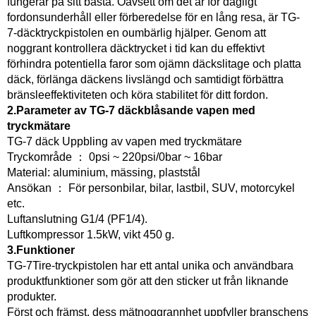
fungerar på sitt bästa. Oavsett om det är för dagligt
fordonsunderhåll eller förberedelse för en lång resa, är TG-
7-däcktryckpistolen en oumbärlig hjälper. Genom att
noggrant kontrollera däcktrycket i tid kan du effektivt
förhindra potentiella faror som ojämn däckslitage och platta
däck, förlänga däckens livslängd och samtidigt förbättra
bränsleeffektiviteten och köra stabilitet för ditt fordon.
2.Parameter av TG-7 däckblåsande vapen med
tryckmätare
TG-7 däck Uppbling av vapen med tryckmätare
Tryckområde ： 0psi ~ 220psi/0bar ~ 16bar
Material: aluminium, mässing, plaststål
Ansökan ： För personbilar, bilar, lastbil, SUV, motorcykel
etc.
Luftanslutning G1/4 (PF1/4).
Luftkompressor 1.5kW, vikt 450 g.
3.Funktioner
TG-7Tire-tryckpistolen har ett antal unika och användbara
produktfunktioner som gör att den sticker ut från liknande
produkter.
Först och främst, dess mätnoggrannhet uppfyller branschens