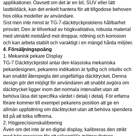
applikationer. Oavsett om det är en bil, SUV eller lätt
lastbildäck, kan det enkelt hantera för att tillgodose behoven
hos olika modeller av användare.
Sist men inte minst är TG-7-däcktryckpistolens hållbarhet
prisvärt. Den är tillverkad av högkvalitativa, robusta material
med utmärkt motstånd mot droppar, nötning och korrosion
och kan arbeta stabilt och varaktigt i en mängd hårda miljöer.
4. Försäljningspoäng
1. Mekanisk pekare Display
TG-7 Däcktryckpistol antar den klassiska mekaniska
pekardesignen, pekarens indikation är tydlig och intuitiv och
kan snabbt återspegla det ungefärliga däcktrycket. Denna
design gör det möjligt för användaren att snabbt avgöra om
däcktrycket ligger inom det normala intervallet utan att
behöva läsa det specifika värdet i detalj i detalj. För erfarna
förare kommer till exempel pekarens position att ge en
allmän uppfattning om däcktrycket utan att behöva spendera
tid på att tolka siffrorna.
2. Högprecisionskalibrering
Även om det inte är en digital display, kalibreras den strikt