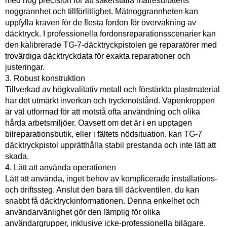
med hög precision för att säkerställa mätresultatens
noggrannhet och tillförlitlighet. Mätnoggrannheten kan
uppfylla kraven för de flesta fordon för övervakning av
däcktryck. I professionella fordonsreparationsscenarier kan
den kalibrerade TG-7-däcktryckpistolen ge reparatörer med
trovärdiga däcktryckdata för exakta reparationer och
justeringar.
3. Robust konstruktion
Tillverkad av högkvalitativ metall och förstärkta plastmaterial
har det utmärkt inverkan och tryckmotstånd. Vapenkroppen
är väl utformad för att motstå ofta användning och olika
hårda arbetsmiljöer. Oavsett om det är i en upptagen
bilreparationsbutik, eller i fältets nödsituation, kan TG-7
däcktryckpistol upprätthålla stabil prestanda och inte lätt att
skada.
4. Lätt att använda operationen
Lätt att använda, inget behov av komplicerade installations-
och driftssteg. Anslut den bara till däckventilen, du kan
snabbt få däcktryckinformationen. Denna enkelhet och
användarvänlighet gör den lämplig för olika
användargrupper, inklusive icke-professionella bilägare.