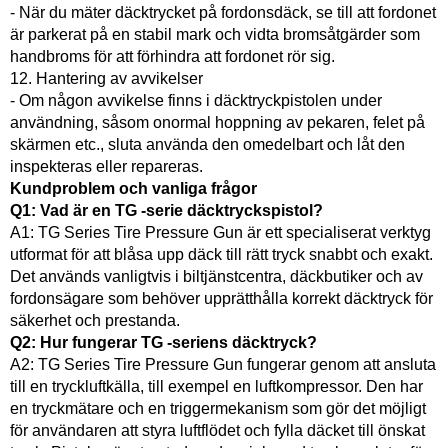
- När du mäter däcktrycket på fordonsdäck, se till att fordonet
är parkerat på en stabil mark och vidta bromsåtgärder som
handbroms för att förhindra att fordonet rör sig.
12. Hantering av avvikelser
- Om någon avvikelse finns i däcktryckpistolen under
användning, såsom onormal hoppning av pekaren, felet på
skärmen etc., sluta använda den omedelbart och låt den
inspekteras eller repareras.
Kundproblem och vanliga frågor
Q1: Vad är en TG -serie däcktryckspistol?
A1: TG Series Tire Pressure Gun är ett specialiserat verktyg
utformat för att blåsa upp däck till rätt tryck snabbt och exakt.
Det används vanligtvis i biltjänstcentra, däckbutiker och av
fordonsägare som behöver upprätthålla korrekt däcktryck för
säkerhet och prestanda.
Q2: Hur fungerar TG -seriens däcktryck?
A2: TG Series Tire Pressure Gun fungerar genom att ansluta
till en tryckluftkälla, till exempel en luftkompressor. Den har
en tryckmätare och en triggermekanism som gör det möjligt
för användaren att styra luftflödet och fylla däcket till önskat