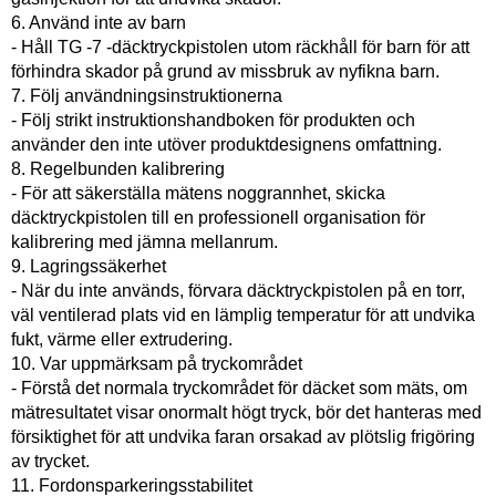
6. Använd inte av barn
- Håll TG -7 -däcktryckpistolen utom räckhåll för barn för att
förhindra skador på grund av missbruk av nyfikna barn.
7. Följ användningsinstruktionerna
- Följ strikt instruktionshandboken för produkten och
använder den inte utöver produktdesignens omfattning.
8. Regelbunden kalibrering
- För att säkerställa mätens noggrannhet, skicka
däcktryckpistolen till en professionell organisation för
kalibrering med jämna mellanrum.
9. Lagringssäkerhet
- När du inte används, förvara däcktryckpistolen på en torr,
väl ventilerad plats vid en lämplig temperatur för att undvika
fukt, värme eller extrudering.
10. Var uppmärksam på tryckområdet
- Förstå det normala tryckområdet för däcket som mäts, om
mätresultatet visar onormalt högt tryck, bör det hanteras med
försiktighet för att undvika faran orsakad av plötslig frigöring
av trycket.
11. Fordonsparkeringsstabilitet