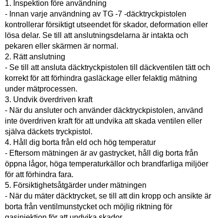
1. Inspektion före användning
- Innan varje användning av TG -7 -däcktryckpistolen
kontrollerar försiktigt utseendet för skador, deformation eller
lösa delar. Se till att anslutningsdelarna är intakta och
pekaren eller skärmen är normal.
2. Rätt anslutning
- Se till att ansluta däcktryckpistolen till däckventilen tätt och
korrekt för att förhindra gasläckage eller felaktig mätning
under mätprocessen.
3. Undvik överdriven kraft
- När du ansluter och använder däcktryckpistolen, använd
inte överdriven kraft för att undvika att skada ventilen eller
själva däckets tryckpistol.
4. Håll dig borta från eld och hög temperatur
- Eftersom mätningen är av gastrycket, håll dig borta från
öppna lågor, höga temperaturkällor och brandfarliga miljöer
för att förhindra fara.
5. Försiktighetsåtgärder under mätningen
- När du mäter däcktrycket, se till att din kropp och ansikte är
borta från ventilmunstycket och möjlig riktning för
gasinjektion för att undvika skador.