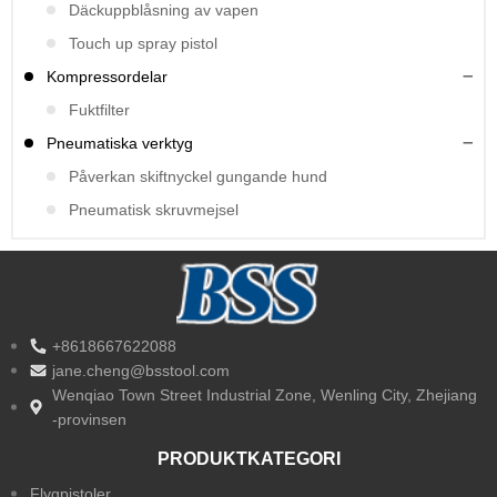
Däckuppblåsning av vapen
Touch up spray pistol
Kompressordelar
Fuktfilter
Pneumatiska verktyg
Påverkan skiftnyckel gungande hund
Pneumatisk skruvmejsel
+8618667622088
jane.cheng@bsstool.com
Wenqiao Town Street Industrial Zone, Wenling City, Zhejiang
-provinsen
PRODUKTKATEGORI
Flygpistoler